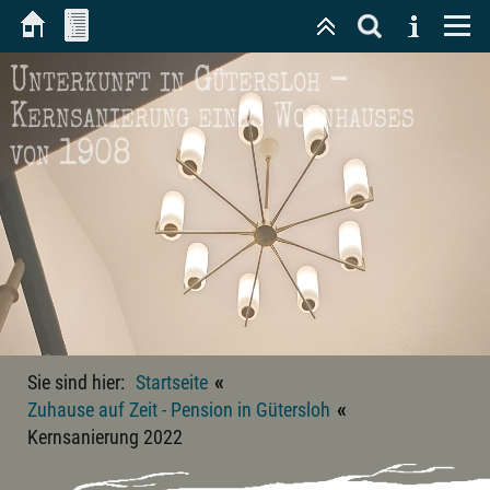
Unterkunft in Gütersloh -
Kernsanierung eines Wohnhauses
von 1908
«
Sie sind hier:
Startseite
«
Zuhause auf Zeit - Pension in Gütersloh
Kernsanierung 2022