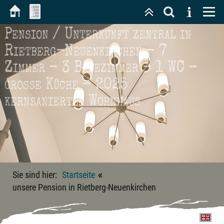
Pension / Unterkunft zentral in
Rietberg-Neuenkirchen - 7
Zimmer - 3 Badezimmer - 1 WC -
große Küche - 2025
kernsaniertes Wohnhaus
«
Sie sind hier:
Startseite
unsere Pension in Rietberg-Neuenkirchen