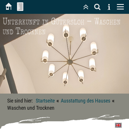
Unterkunft in Gütersloh - Waschen
und Trocknen
«
«
Sie sind hier:
Startseite
Ausstattung des Hauses
Waschen und Trocknen