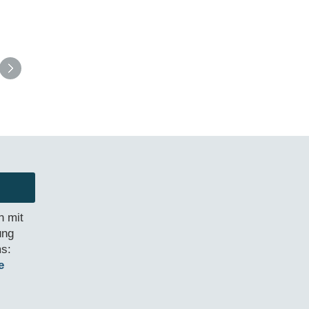
n mit
ung
s:
de